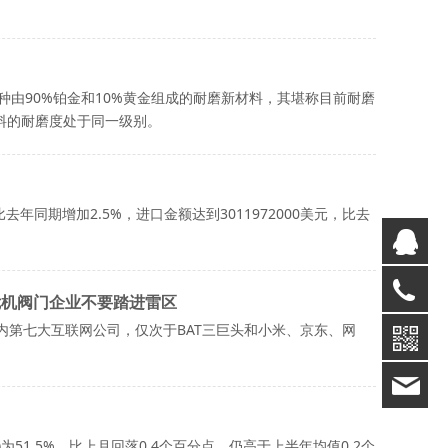
由90%铂金和10%黄金组成的耐磨新材料，其堪称目前耐磨
料的耐磨度处于同一级别。
去年同期增加2.5%，进口金额达到3011972000美元，比去
Q
02
危机阀门企业不要踏进雷区
国内第七大互联网公司，仅次于BAT三巨头和小米、京东、网
19
为51.5%，比上月回落0.4个百分点，仍高于上半年均值0.2个