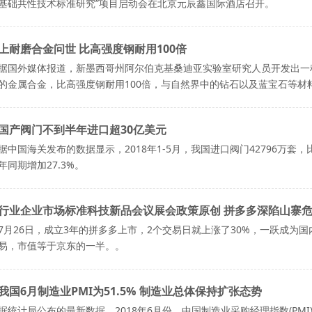
基础共性技术标准研究”项目启动会在北京元辰鑫国际酒店召开。
上耐磨合金问世 比高强度钢耐用100倍
据国外媒体报道，新墨西哥州阿尔伯克基桑迪亚实验室研究人员开发出一种
的金属合金，比高强度钢耐用100倍，与自然界中的钻石以及蓝宝石等材
国产阀门不到半年进口超30亿美元
据中国海关发布的数据显示，2018年1-5月，我国进口阀门42796万套，比
年同期增加27.3%。
行业企业市场标准科技新品会议展会政策原创 拼多多深陷山寨
7月26日，成立3年的拼多多上市，2个交易日就上涨了30%，一跃成为
易，市值等于京东的一半。。
我国6月制造业PMI为51.5% 制造业总体保持扩张态势
据统计局公布的最新数据，2018年6月份，中国制造业采购经理指数(PMI)