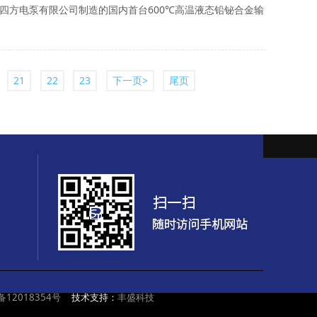
四方电泵有限公司制造的国内首台600℃高温液态铅铋合金输
21
22
23
下一页>
尾页
备12018354号
技术支持：
丰盛科技