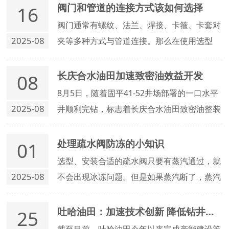
密封面间嵌入异物的泄漏。
阀门和管道的连接方式该如何选择
16
阀门通常有螺纹、法兰、焊接、卡箍、卡套对
2025-08
夹等多种方式与管道连接。那么在使用选型
中，究竟该如何来选择呢？
长庆合水油田加速致密油效益开发
08
8月5日，随着固平41-52井场部署的一口水平
2025-08
井顺利完钻，标志着长庆合水油田致密油整装
水平井立体开发区井数突破650口，成为国内
较大的致密油整装水平井立体开发区。
处理疏水阀防冻的小知识
01
选型、安装合适的疏水阀只要有蒸汽通过，就
2025-08
不会出现冰冻问题。但是如果蒸汽断了，蒸汽
凝结水就会在热交换器或伴管里形成真空。
吐哈油田：加速技术创新 降低钻井压裂成本
25