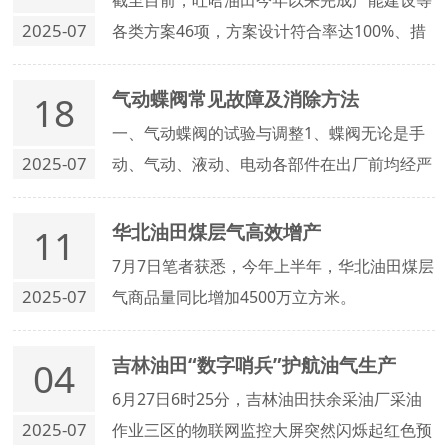
截至目前，吐哈油田今年以来完成产能建设等
2025-07
各类方案46项，方案设计符合率达100%、措
施有效率达98%，有效节约了钻井和压裂成
本，工程技术的支撑保障作用更加凸显。
气动蝶阀常见故障及消除方法
18
一、气动蝶阀的试验与调整1、蝶阀无论是手
2025-07
动、气动、液动、电动各部件在出厂前均经严
格调试，用户在复检密封性能时，应将进出口
两侧均匀固定，关闭碟阀，对进口侧施压，在
华北油田煤层气高效增产
11
出口侧观察有无泄露现象，在管道进行强度实
7月7日笔者获悉，今年上半年，华北油田煤层
验前，应将碟板打开，防止损坏密封副。
2025-07
气商品量同比增加4500万立方米。
吉林油田“数字哨兵”护航油气生产
04
6月27日6时25分，吉林油田扶余采油厂采油
2025-07
作业三区的物联网监控大屏突然闪烁起红色预