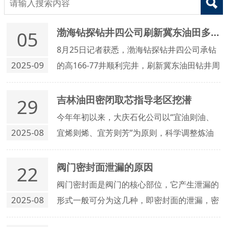
渤海钻探钻井四公司刷新冀东油田多项纪录
05
8月25日记者获悉，渤海钻探钻井四公司承钻
2025-09
的高166-77井顺利完井，刷新冀东油田钻井周
期短、钻完井周期短、平均机械钻速快等多项
纪录。
吉林油田密闭取芯指导老区挖潜
29
今年年初以来，大庆石化公司以“宜油则油、
2025-08
宜烯则烯、宜芳则芳”为原则，科学调整炼油
区物料流向，优化自产重质乙烯原料生产，实
现炼油区装置高效运行。
阀门密封面泄漏的原因
22
阀门密封面是阀门的核心部位，它产生泄漏的
2025-08
形式一般可分为这几种，即密封面的泄漏，密
封圈连接处的泄漏，关闭件脱落产生的泄漏和