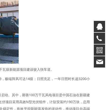
Q
02
19
万千瓦级新能源项目建设驶入快车道。
，极端阵风可达14级；日照充足，一年日照时长超3200小
月启动。其中，鄯善100万千瓦风电项目是中国石油在新疆建
光伏项目采用高效N型光伏组件，计划安装约190万块，总用
和安全稳定性，有效平抑新能源发电的波动性，推动项目向高端