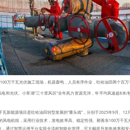
东100万千瓦光伏施工现场，机器轰鸣，人员有序作业，吐哈油田两个百
电和光伏。小草湖“三十里风区”全年风力资源充沛，年平均风速超8米/秒
能源项目是吐哈油田转型发展的“重头戏”，分别于2025年9月、12
兆瓦的风电机组，采用行业技术，发电效率高、稳定性强。鄯善东100万千瓦
储能系统，通过智慧运维平台实现全流程智能化管理，可大幅提升发电效率